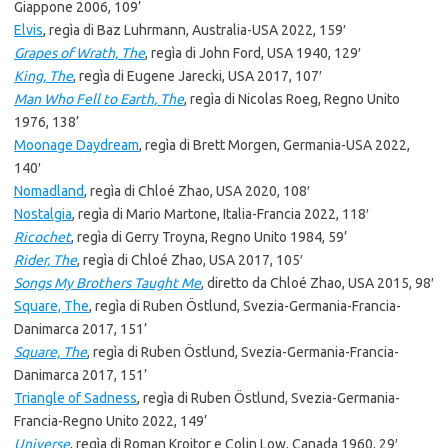
Giappone 2006, 109’
Elvis
, regìa di Baz Luhrmann, Australia-USA 2022, 159′
Grapes of Wrath, The
, regìa di John Ford, USA 1940, 129′
King, The
, regìa di Eugene Jarecki, USA 2017, 107′
Man Who Fell to Earth, The
, regìa di Nicolas Roeg, Regno Unito
1976, 138’
Moonage Daydream
, regìa di Brett Morgen, Germania-USA 2022,
140′
Nomadland
, regìa di Chloé Zhao, USA 2020, 108′
Nostalgia
, regìa di Mario Martone, Italia-Francia 2022, 118′
Ricochet
, regìa di Gerry Troyna, Regno Unito 1984, 59’
Rider, The
, regìa di Chloé Zhao, USA 2017, 105′
Songs My Brothers Taught Me
, diretto da Chloé Zhao, USA 2015, 98′
Square, The
, regìa di Ruben Östlund, Svezia-Germania-Francia-
Danimarca 2017, 151’
Square, The
, regìa di Ruben Östlund, Svezia-Germania-Francia-
Danimarca 2017, 151’
Triangle of Sadness
, regìa di Ruben Östlund, Svezia-Germania-
Francia-Regno Unito 2022, 149’
Universe
, regìa di Roman Kroitor e Colin Low, Canada 1960, 29′