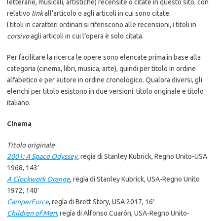
letterarie, musicali, artistiche) recensite o citate in questo sito, con
relativo
link
all’articolo o agli articoli in cui sono citate.
I titoli in caratteri ordinari si riferiscono alle recensioni, i titoli in
corsivo
agli articoli in cui l’opera è solo citata.
Per facilitare la ricerca le opere sono elencate prima in base alla
categoria (cinema, libri, musica, arte), quindi per titolo in ordine
alfabetico e per autore in ordine cronologico. Qualora diversi, gli
elenchi per titolo esistono in due versioni: titolo originale e titolo
italiano.
Cinema
Titolo originale
2001: A Space Odyssey
, regìa di Stanley Kubrick, Regno Unito-USA
1968, 143′
A Clockwork Orange
, regìa di Stanley Kubrick, USA-Regno Unito
1972, 140′
CamperForce
, regìa di Brett Story, USA 2017, 16′
Children of Men
, regìa di Alfonso Cuarón, USA-Regno Unito-