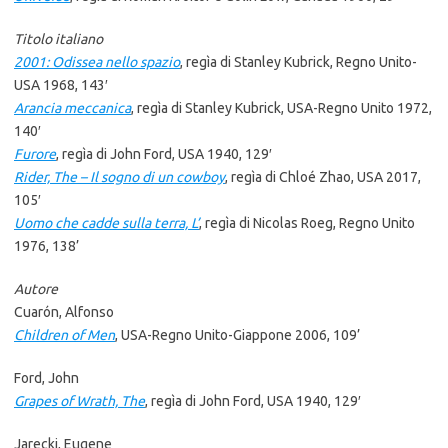
Titolo italiano
2001: Odissea nello spazio
, regìa di Stanley Kubrick, Regno Unito-
USA 1968, 143′
Arancia meccanica
, regìa di Stanley Kubrick, USA-Regno Unito 1972,
140′
Furore
, regìa di John Ford, USA 1940, 129′
Rider, The – Il sogno di un cowboy
, regìa di Chloé Zhao, USA 2017,
105′
Uomo che cadde sulla terra, L’
, regìa di Nicolas Roeg, Regno Unito
1976, 138’
Autore
Cuarón, Alfonso
Children of Men
, USA-Regno Unito-Giappone 2006, 109’
Ford, John
Grapes of Wrath, The
, regìa di John Ford, USA 1940, 129′
Jarecki, Eugene