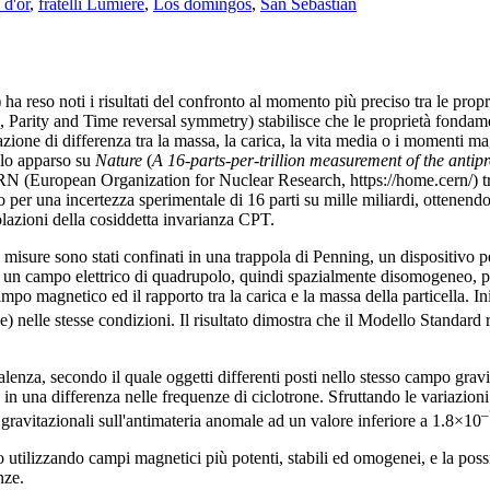
 d'or
,
fratelli Lumière
,
Los domingos
,
San Sebastian
o noti i risultati del confronto al momento più preciso tra le proprietà
 Parity and Time reversal symmetry) stabilisce che le proprietà fondamen
azione di differenza tra la massa, la carica, la vita media o i momenti 
colo apparso su
Nature
(
A 16-parts-per-trillion measurement of the antip
N (European Organization for Nuclear Research, https://home.cern/) tra
lo per una incertezza sperimentale di 16 parti su mille miliardi, ottenend
iolazioni della cosiddetta invarianza CPT.
e le misure sono stati confinati in una trappola di Penning, un dispositiv
un campo elettrico di quadrupolo, quindi spazialmente disomogeneo, per c
campo magnetico ed il rapporto tra la carica e la massa della particella. I
ne) nelle stesse condizioni. Il risultato dimostra che il Modello Standard
quivalenza, secondo il quale oggetti differenti posti nello stesso campo gr
e in una differenza nelle frequenze di ciclotrone. Sfruttando le variazi
–
i gravitazionali sull'antimateria anomale ad un valore inferiore a 1.8×10
tilizzando campi magnetici più potenti, stabili ed omogenei, e la possib
nze.