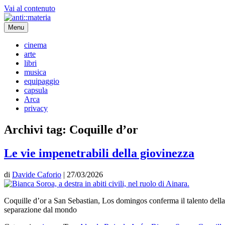
Vai al contenuto
Menu
cinema
arte
libri
musica
equipaggio
capsula
Arca
privacy
Archivi tag:
Coquille d’or
Le vie impenetrabili della giovinezza
di
Davide Caforio
|
27/03/2026
Coquille d’or a San Sebastian, Los domingos conferma il talento della
separazione dal mondo