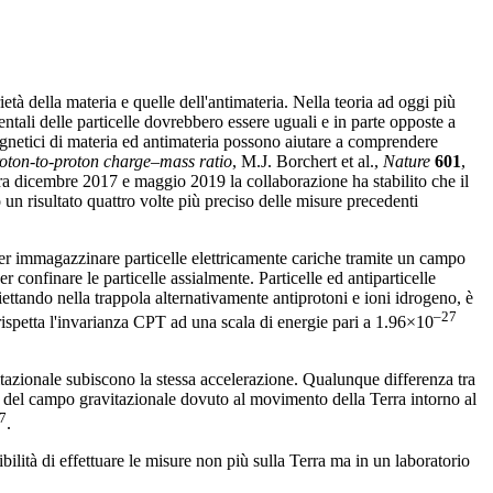
 della materia e quelle dell'antimateria. Nella teoria ad oggi più
tali delle particelle dovrebbero essere uguali e in parte opposte a
magnetici di materia ed antimateria possono aiutare a comprendere
roton-to-proton charge–mass ratio
, M.J. Borchert et al.,
Nature
601
,
 dicembre 2017 e maggio 2019 la collaborazione ha stabilito che il
o un risultato quattro volte più preciso delle misure precedenti
o per immagazzinare particelle elettricamente cariche tramite un campo
onfinare le particelle assialmente. Particelle ed antiparticelle
niettando nella trappola alternativamente antiprotoni e ioni idrogeno, è
–27
 rispetta l'invarianza CPT ad una scala di energie pari a 1.96×10
avitazionale subiscono la stessa accelerazione. Qualunque differenza tra
oni del campo gravitazionale dovuto al movimento della Terra intorno al
7
.
ilità di effettuare le misure non più sulla Terra ma in un laboratorio