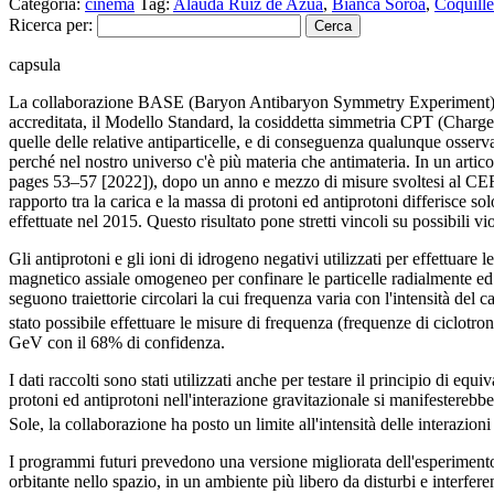
Categoria:
cinema
Tag:
Alauda Ruiz de Azúa
,
Bianca Soroa
,
Coquille
Ricerca per:
capsula
La collaborazione BASE (Baryon Antibaryon Symmetry Experiment) ha res
accreditata, il Modello Standard, la cosiddetta simmetria CPT (Charge,
quelle delle relative antiparticelle, e di conseguenza qualunque osserv
perché nel nostro universo c'è più materia che antimateria. In un arti
pages 53–57 [2022]), dopo un anno e mezzo di misure svoltesi al CER
rapporto tra la carica e la massa di protoni ed antiprotoni differisce so
effettuate nel 2015. Questo risultato pone stretti vincoli su possibili v
Gli antiprotoni e gli ioni di idrogeno negativi utilizzati per effettuar
magnetico assiale omogeneo per confinare le particelle radialmente ed 
seguono traiettorie circolari la cui frequenza varia con l'intensità del 
stato possibile effettuare le misure di frequenza (frequenze di ciclotro
GeV con il 68% di confidenza.
I dati raccolti sono stati utilizzati anche per testare il principio di e
protoni ed antiprotoni nell'interazione gravitazionale si manifesterebb
Sole, la collaborazione ha posto un limite all'intensità delle interazion
I programmi futuri prevedono una versione migliorata dell'esperimento u
orbitante nello spazio, in un ambiente più libero da disturbi e interfere