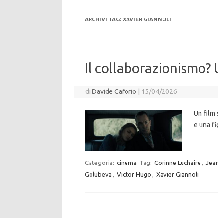
ARCHIVI TAG:
XAVIER GIANNOLI
Il collaborazionismo?
di
Davide Caforio
|
15/04/2026
Un film 
e una fi
Categoria:
cinema
Tag:
Corinne Luchaire
,
Jean
Golubeva
,
Victor Hugo
,
Xavier Giannoli