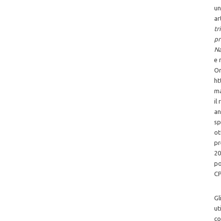
un
ar
tr
pr
Na
e 
Or
ht
ma
il
an
sp
ot
pr
20
po
CP
Gl
ut
co