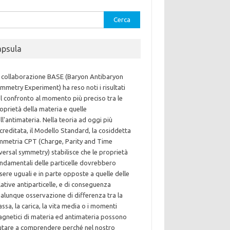
rca
apsula
 collaborazione BASE (Baryon Antibaryon
mmetry Experiment) ha reso noti i risultati
l confronto al momento più preciso tra le
oprietà della materia e quelle
ll'antimateria. Nella teoria ad oggi più
creditata, il Modello Standard, la cosiddetta
mmetria CPT (Charge, Parity and Time
versal symmetry) stabilisce che le proprietà
ndamentali delle particelle dovrebbero
sere uguali e in parte opposte a quelle delle
lative antiparticelle, e di conseguenza
alunque osservazione di differenza tra la
ssa, la carica, la vita media o i momenti
gnetici di materia ed antimateria possono
utare a comprendere perché nel nostro