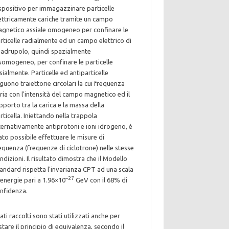
spositivo per immagazzinare particelle
ettricamente cariche tramite un campo
gnetico assiale omogeneo per confinare le
rticelle radialmente ed un campo elettrico di
adrupolo, quindi spazialmente
somogeneo, per confinare le particelle
sialmente. Particelle ed antiparticelle
guono traiettorie circolari la cui frequenza
ria con l'intensità del campo magnetico ed il
pporto tra la carica e la massa della
rticella. Iniettando nella trappola
ternativamente antiprotoni e ioni idrogeno, è
ato possibile effettuare le misure di
equenza (frequenze di ciclotrone) nelle stesse
ndizioni. Il risultato dimostra che il Modello
andard rispetta l'invarianza CPT ad una scala
–27
 energie pari a 1.96×10
GeV con il 68% di
nfidenza.
dati raccolti sono stati utilizzati anche per
stare il principio di equivalenza, secondo il