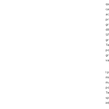
qu
ca
ac
pr
gr
di
Sf
gr
Te
po
gr
va
I 
mi
ma
po
Te
sp
in