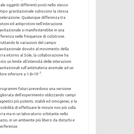
ale oggetti differenti posti nello stesso
mpo gravitazionale subiscono la stessa
celerazione. Qualunque differenza tra
otoni ed antiprotoni nell'interazione
avitazionale si manifesterebbe in una
fferenza nelle frequenze di ciclotrone.
ruttando le variazioni del campo
avitazionale dovuto al movimento della
rra intorno al Sole, la collaborazione ha
sto un limite all'intensità delle interazioni
avitazionali sull'antimateria anomale ad un
–7
lore inferiore a 1.8×10
.
programmi futuri prevedono una versione
gliorata dell'esperimento utilizzando campi
gnetici più potenti, stabili ed omogenei, e la
ssibilità di effettuare le misure non più sulla
rra ma in un laboratorio orbitante nello
azio, in un ambiente più libero da disturbi e
terferenze.