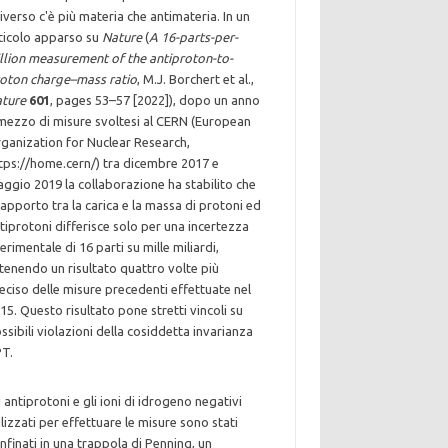
iverso c'è più materia che antimateria. In un
ticolo apparso su
Nature
(
A 16-parts-per-
illion measurement of the antiproton-to-
oton charge–mass ratio
, M.J. Borchert et al.,
ture
601
, pages 53–57 [2022]), dopo un anno
mezzo di misure svoltesi al CERN (European
ganization for Nuclear Research,
tps://home.cern/) tra dicembre 2017 e
ggio 2019 la collaborazione ha stabilito che
 rapporto tra la carica e la massa di protoni ed
tiprotoni differisce solo per una incertezza
erimentale di 16 parti su mille miliardi,
tenendo un risultato quattro volte più
eciso delle misure precedenti effettuate nel
15. Questo risultato pone stretti vincoli su
ssibili violazioni della cosiddetta invarianza
T.
i antiprotoni e gli ioni di idrogeno negativi
ilizzati per effettuare le misure sono stati
nfinati in una trappola di Penning, un