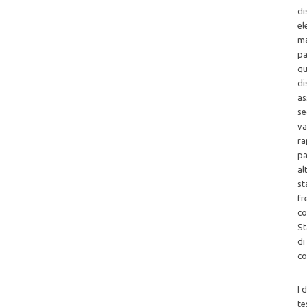
di
el
ma
pa
qu
di
as
se
va
ra
pa
al
st
fr
co
St
di
co
I 
te