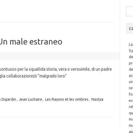
Rice
per:
c
 Un male estraneo
La
Sy
de
pr
sontuoso per la squallida storia, vera o verosimile, di un padre
de
ac
glia collaborazionisti “malgrado loro”
si
re
fo
 Dujardin
,
Jean Luchaire
,
Les Rayons et les ombres
,
Nastya
es
re
qu
ma
ma
ai