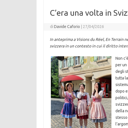
C’era una volta in Svi
di
Davide Caforio
|
27/04/2026
In anteprima a
Visions du Réel
,
En Terrain n
svizzera in un contesto in cui il diritto inte
Non c’è
per un
degli s
tutta l
sistema
dopo es
politic
svizzer
della n
stesso 
l’argom