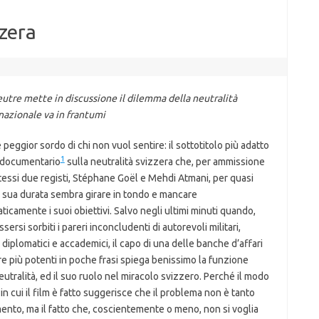
zzera
eutre
mette in discussione il dilemma della neutralità
rnazionale va in frantumi
 peggior sordo di chi non vuol sentire: il sottotitolo più adatto
1
 documentario
sulla neutralità svizzera che, per ammissione
tessi due registi, Stéphane Goël e Mehdi Atmani, per quasi
a sua durata sembra girare in tondo e mancare
ticamente i suoi obiettivi. Salvo negli ultimi minuti quando,
sersi sorbiti i pareri inconcludenti di autorevoli militari,
i, diplomatici e accademici, il capo di una delle banche d’affari
e più potenti in poche frasi spiega benissimo la funzione
eutralità, ed il suo ruolo nel miracolo svizzero. Perché il modo
in cui il film è fatto suggerisce che il problema non è tanto
ento, ma il fatto che, coscientemente o meno, non si voglia