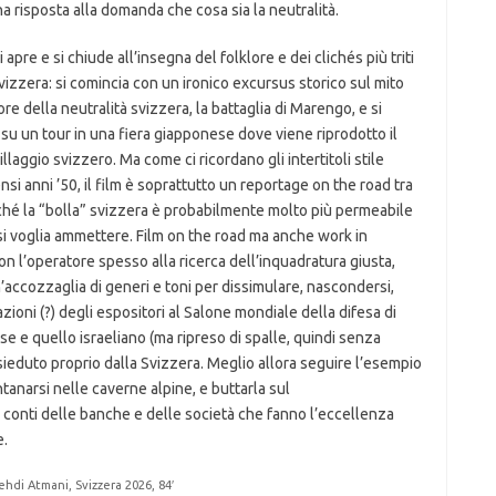
a risposta alla domanda che cosa sia la neutralità.
si apre e si chiude all’insegna del folklore e dei clichés più triti
vizzera: si comincia con un ironico excursus storico sul mito
re della neutralità svizzera, la battaglia di Marengo, e si
 su un tour in una fiera giapponese dove viene riprodotto il
villaggio svizzero. Ma come ci ricordano gli intertitoli stile
tensi anni ’50, il film è soprattutto un reportage on the road tra
ché la “bolla” svizzera è probabilmente molto più permeabile
o si voglia ammettere. Film on the road ma anche work in
on l’operatore spesso alla ricerca dell’inquadratura giusta,
’accozzaglia di generi e toni per dissimulare, nascondersi,
azioni (?) degli espositori al Salone mondiale della difesa di
ese e quello israeliano (ma ripreso di spalle, quindi senza
sieduto proprio dalla Svizzera. Meglio allora seguire l’esempio
ntanarsi nelle caverne alpine, e buttarla sul
i conti delle banche e delle società che fanno l’eccellenza
e.
ehdi Atmani, Svizzera 2026, 84′