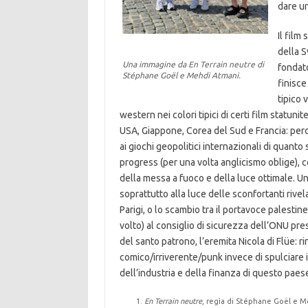
dare un
Il film 
della S
Una immagine da
En Terrain neutre
di
fondato
Stéphane Goël e Mehdi Atmani.
finisce
tipico 
western nei colori tipici di certi film statuni
USA, Giappone, Corea del Sud e Francia: per
ai giochi geopolitici internazionali di quant
progress (per una volta anglicismo oblige), c
della messa a fuoco e della luce ottimale. Un
soprattutto alla luce delle sconfortanti rivel
Parigi, o lo scambio tra il portavoce palestin
volto) al consiglio di sicurezza dell’ONU pre
del santo patrono, l’eremita Nicola di Flüe: ri
comico/irriverente/punk invece di spulciare 
dell’industria e della finanza di questo paes
En Terrain neutre
, regìa di Stéphane Goël e M