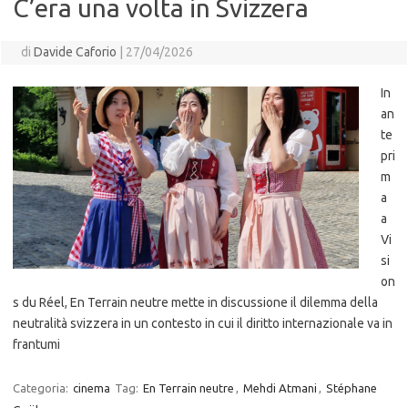
C’era una volta in Svizzera
di
Davide Caforio
|
27/04/2026
In
an
te
pri
m
a
a
Vi
si
on
s du Réel, En Terrain neutre mette in discussione il dilemma della
neutralità svizzera in un contesto in cui il diritto internazionale va in
frantumi
Categoria:
cinema
Tag:
En Terrain neutre
,
Mehdi Atmani
,
Stéphane