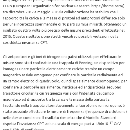
CERN (European Organization for Nuclear Research, https://home.cern/)
tra dicembre 2017 e maggio 2019 la collaborazione ha stabilito che il
rapporto tra la carica e la massa di protoni ed antiprotoni differisce solo
per una incertezza sperimentale di 16 parti su mille miliardi, ottenendo un
risultato quattro volte più preciso delle misure precedenti effettuate nel
2015. Questo risultato pone stretti vincoli su possibili violazioni della
cosiddetta invarianza CPT.
Gli antiprotoni e gli ioni di idrogeno negativi utilizzati per effettuare le
misure sono stati confinati in una trappola di Penning, un dispositivo per
immagazzinare particelle elettricamente cariche tramite un campo
magnetico assiale omogeneo per confinare le particelle radialmente ed
un campo elettrico di quadrupolo, quindi spazialmente disomogeneo, per
confinare le particelle assialmente. Particelle ed antiparticelle seguono
traiettorie circolari la cui frequenza varia con l'intensità del campo
magnetico ed il rapporto tra la carica e la massa della particella.
Iniettando nella trappola alternativamente antiprotoni e ioni idrogeno, è
stato possibile effettuare le misure di frequenza (frequenze di ciclotrone)
nelle stesse condizioni. Il risultato dimostra che il Modello Standard
–27
rispetta l'invarianza CPT ad una scala di energie pari a 1.96×10
GeV
con il 68% di confidenza.