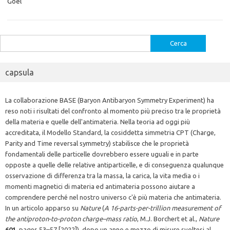
Goël
Ricerca
per:
capsula
La collaborazione BASE (Baryon Antibaryon Symmetry Experiment) ha
reso noti i risultati del confronto al momento più preciso tra le proprietà
della materia e quelle dell'antimateria. Nella teoria ad oggi più
accreditata, il Modello Standard, la cosiddetta simmetria CPT (Charge,
Parity and Time reversal symmetry) stabilisce che le proprietà
fondamentali delle particelle dovrebbero essere uguali e in parte
opposte a quelle delle relative antiparticelle, e di conseguenza qualunque
osservazione di differenza tra la massa, la carica, la vita media o i
momenti magnetici di materia ed antimateria possono aiutare a
comprendere perché nel nostro universo c'è più materia che antimateria.
In un articolo apparso su
Nature
(
A 16-parts-per-trillion measurement of
the antiproton-to-proton charge–mass ratio
, M.J. Borchert et al.,
Nature
601
, pages 53–57 [2022]), dopo un anno e mezzo di misure svoltesi al