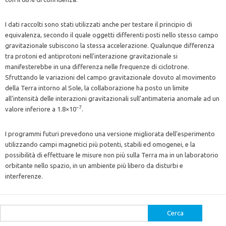
I dati raccolti sono stati utilizzati anche per testare il principio di
equivalenza, secondo il quale oggetti differenti posti nello stesso campo
gravitazionale subiscono la stessa accelerazione. Qualunque differenza
tra protoni ed antiprotoni nell'interazione gravitazionale si
manifesterebbe in una differenza nelle frequenze di ciclotrone.
Sfruttando le variazioni del campo gravitazionale dovuto al movimento
della Terra intorno al Sole, la collaborazione ha posto un limite
all'intensità delle interazioni gravitazionali sull'antimateria anomale ad un
–7
valore inferiore a 1.8×10
.
I programmi futuri prevedono una versione migliorata dell'esperimento
utilizzando campi magnetici più potenti, stabili ed omogenei, e la
possibilità di effettuare le misure non più sulla Terra ma in un laboratorio
orbitante nello spazio, in un ambiente più libero da disturbi e
interferenze.
Ricerca
per: