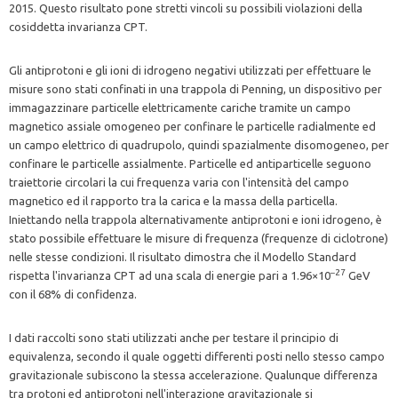
2015. Questo risultato pone stretti vincoli su possibili violazioni della
cosiddetta invarianza CPT.
Gli antiprotoni e gli ioni di idrogeno negativi utilizzati per effettuare le
misure sono stati confinati in una trappola di Penning, un dispositivo per
immagazzinare particelle elettricamente cariche tramite un campo
magnetico assiale omogeneo per confinare le particelle radialmente ed
un campo elettrico di quadrupolo, quindi spazialmente disomogeneo, per
confinare le particelle assialmente. Particelle ed antiparticelle seguono
traiettorie circolari la cui frequenza varia con l'intensità del campo
magnetico ed il rapporto tra la carica e la massa della particella.
Iniettando nella trappola alternativamente antiprotoni e ioni idrogeno, è
stato possibile effettuare le misure di frequenza (frequenze di ciclotrone)
nelle stesse condizioni. Il risultato dimostra che il Modello Standard
–27
rispetta l'invarianza CPT ad una scala di energie pari a 1.96×10
GeV
con il 68% di confidenza.
I dati raccolti sono stati utilizzati anche per testare il principio di
equivalenza, secondo il quale oggetti differenti posti nello stesso campo
gravitazionale subiscono la stessa accelerazione. Qualunque differenza
tra protoni ed antiprotoni nell'interazione gravitazionale si