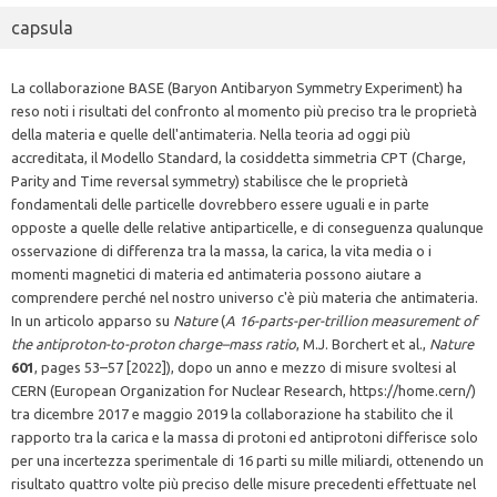
capsula
La collaborazione BASE (Baryon Antibaryon Symmetry Experiment) ha
reso noti i risultati del confronto al momento più preciso tra le proprietà
della materia e quelle dell'antimateria. Nella teoria ad oggi più
accreditata, il Modello Standard, la cosiddetta simmetria CPT (Charge,
Parity and Time reversal symmetry) stabilisce che le proprietà
fondamentali delle particelle dovrebbero essere uguali e in parte
opposte a quelle delle relative antiparticelle, e di conseguenza qualunque
osservazione di differenza tra la massa, la carica, la vita media o i
momenti magnetici di materia ed antimateria possono aiutare a
comprendere perché nel nostro universo c'è più materia che antimateria.
In un articolo apparso su
Nature
(
A 16-parts-per-trillion measurement of
the antiproton-to-proton charge–mass ratio
, M.J. Borchert et al.,
Nature
601
, pages 53–57 [2022]), dopo un anno e mezzo di misure svoltesi al
CERN (European Organization for Nuclear Research, https://home.cern/)
tra dicembre 2017 e maggio 2019 la collaborazione ha stabilito che il
rapporto tra la carica e la massa di protoni ed antiprotoni differisce solo
per una incertezza sperimentale di 16 parti su mille miliardi, ottenendo un
risultato quattro volte più preciso delle misure precedenti effettuate nel