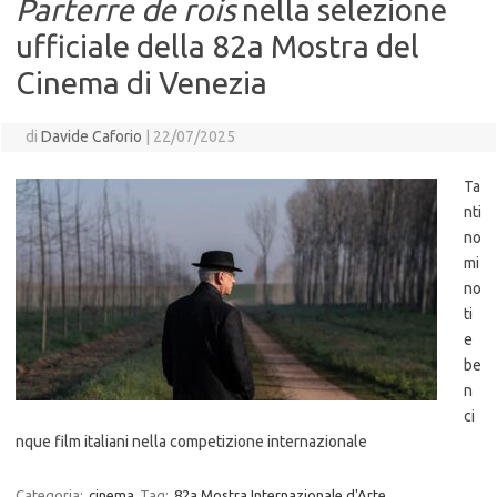
Parterre de rois
nella selezione
ufficiale della 82a Mostra del
Cinema di Venezia
di
Davide Caforio
|
22/07/2025
Ta
nti
no
mi
no
ti
e
be
n
ci
nque film italiani nella competizione internazionale
Categoria:
cinema
Tag:
82a Mostra Internazionale d'Arte