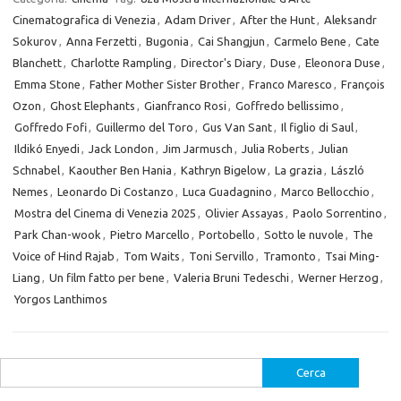
Cinematografica di Venezia
,
Adam Driver
,
After the Hunt
,
Aleksandr
Sokurov
,
Anna Ferzetti
,
Bugonia
,
Cai Shangjun
,
Carmelo Bene
,
Cate
Blanchett
,
Charlotte Rampling
,
Director's Diary
,
Duse
,
Eleonora Duse
,
Emma Stone
,
Father Mother Sister Brother
,
Franco Maresco
,
François
Ozon
,
Ghost Elephants
,
Gianfranco Rosi
,
Goffredo bellissimo
,
Goffredo Fofi
,
Guillermo del Toro
,
Gus Van Sant
,
Il figlio di Saul
,
Ildikó Enyedi
,
Jack London
,
Jim Jarmusch
,
Julia Roberts
,
Julian
Schnabel
,
Kaouther Ben Hania
,
Kathryn Bigelow
,
La grazia
,
László
Nemes
,
Leonardo Di Costanzo
,
Luca Guadagnino
,
Marco Bellocchio
,
Mostra del Cinema di Venezia 2025
,
Olivier Assayas
,
Paolo Sorrentino
,
Park Chan-wook
,
Pietro Marcello
,
Portobello
,
Sotto le nuvole
,
The
Voice of Hind Rajab
,
Tom Waits
,
Toni Servillo
,
Tramonto
,
Tsai Ming-
Liang
,
Un film fatto per bene
,
Valeria Bruni Tedeschi
,
Werner Herzog
,
Yorgos Lanthimos
Ricerca
per: