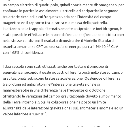
un campo elettrico di quadrupolo, quindi spazialmente disomogeneo, per
confinare le particelle assialmente. Particelle ed antiparticelle seguono
traiettorie circolari la cui frequenza varia con l'intensità del campo
magnetico ed il rapporto tra la carica e la massa della particella.
Iniettando nella trappola alternativamente antiprotoni e ioni idrogeno, è
stato possibile effettuare le misure di frequenza (frequenze di ciclotrone)
nelle stesse condizioni. Il risultato dimostra che il Modello Standard
–27
rispetta l'invarianza CPT ad una scala di energie pari a 1.96×10
GeV
con il 68% di confidenza.
I dati raccolti sono stati utilizzati anche per testare il principio di
equivalenza, secondo il quale oggetti differenti posti nello stesso campo
gravitazionale subiscono la stessa accelerazione. Qualunque differenza
tra protoni ed antiprotoni nell'interazione gravitazionale si
manifesterebbe in una differenza nelle frequenze di ciclotrone.
Sfruttando le variazioni del campo gravitazionale dovuto al movimento
della Terra intorno al Sole, la collaborazione ha posto un limite
all'intensità delle interazioni gravitazionali sull'antimateria anomale ad un
–7
valore inferiore a 1.8×10
.