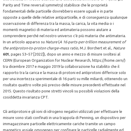
Parity and Time reversal symmetry) stabilisce che le proprietà
fondamentali delle particelle dovrebbero essere uguali e in parte
opposte a quelle delle relative antiparticelle, e di conseguenza qualunque
osservazione di differenza tra la massa, la carica, la vita media o i
momenti magnetici di materia ed antimateria possono aiutare a
comprendere perché nel nostro universo c'è più materia che antimateria.
In un articolo apparso su
Nature
(
A 16-parts-per-trillion measurement of
the antiproton-to-proton charge–mass ratio
, M.J. Borchert et al.,
Nature
601
, pages 53–57 [2022]), dopo un anno e mezzo di misure svoltesi al
CERN (European Organization for Nuclear Research, https://home.cern/)
tra dicembre 2017 e maggio 2019 la collaborazione ha stabilito che il
rapporto tra la carica e la massa di protoni ed antiprotoni differisce solo
per una incertezza sperimentale di 16 parti su mille miliardi, ottenendo un
risultato quattro volte più preciso delle misure precedenti effettuate nel
2015. Questo risultato pone stretti vincoli su possibili violazioni della
cosiddetta invarianza CPT.
Gli antiprotoni e gli ioni di idrogeno negativi utilizzati per effettuare le
misure sono stati confinati in una trappola di Penning, un dispositivo per
immagazzinare particelle elettricamente cariche tramite un campo
magnetico assiale omogeneo per confinare le particelle radialmente ed