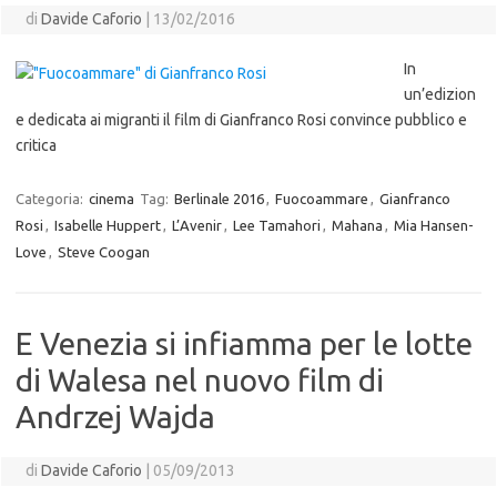
di
Davide Caforio
|
13/02/2016
In
un’edizion
e dedicata ai migranti il film di Gianfranco Rosi convince pubblico e
critica
Categoria:
cinema
Tag:
Berlinale 2016
,
Fuocoammare
,
Gianfranco
Rosi
,
Isabelle Huppert
,
L’Avenir
,
Lee Tamahori
,
Mahana
,
Mia Hansen-
Love
,
Steve Coogan
E Venezia si infiamma per le lotte
di Walesa nel nuovo film di
Andrzej Wajda
di
Davide Caforio
|
05/09/2013