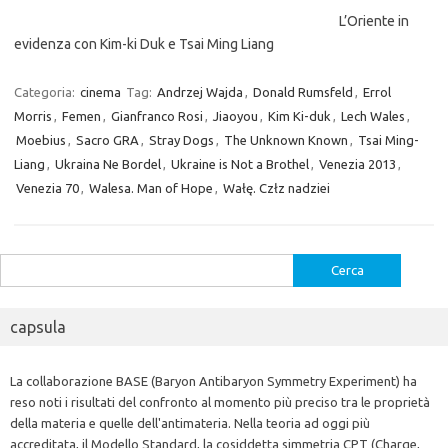
L’Oriente in
evidenza con Kim-ki Duk e Tsai Ming Liang
Categoria:
cinema
Tag:
Andrzej Wajda
,
Donald Rumsfeld
,
Errol
Morris
,
Femen
,
Gianfranco Rosi
,
Jiaoyou
,
Kim Ki-duk
,
Lech Wales
,
Moebius
,
Sacro GRA
,
Stray Dogs
,
The Unknown Known
,
Tsai Ming-
Liang
,
Ukraina Ne Bordel
,
Ukraine is Not a Brothel
,
Venezia 2013
,
Venezia 70
,
Walesa. Man of Hope
,
Wałę. Człz nadziei
Ricerca
per:
capsula
La collaborazione BASE (Baryon Antibaryon Symmetry Experiment) ha
reso noti i risultati del confronto al momento più preciso tra le proprietà
della materia e quelle dell'antimateria. Nella teoria ad oggi più
accreditata, il Modello Standard, la cosiddetta simmetria CPT (Charge,