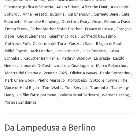
Cinematografica di Venezia
,
Adam Driver
,
After the Hunt
,
Aleksandr
Sokurov
,
Anna Ferzetti
,
Bugonia
,
Cai Shangjun
,
Carmelo Bene
,
Cate
Blanchett
,
Charlotte Rampling
,
Director's Diary
,
Duse
,
Eleonora Duse
,
Emma Stone
,
Father Mother Sister Brother
,
Franco Maresco
,
François
Ozon
,
Ghost Elephants
,
Gianfranco Rosi
,
Goffredo bellissimo
,
Goffredo Fofi
,
Guillermo del Toro
,
Gus Van Sant
,
Il figlio di Saul
,
Ildikó Enyedi
,
Jack London
,
Jim Jarmusch
,
Julia Roberts
,
Julian
Schnabel
,
Kaouther Ben Hania
,
Kathryn Bigelow
,
La grazia
,
László
Nemes
,
Leonardo Di Costanzo
,
Luca Guadagnino
,
Marco Bellocchio
,
Mostra del Cinema di Venezia 2025
,
Olivier Assayas
,
Paolo Sorrentino
,
Park Chan-wook
,
Pietro Marcello
,
Portobello
,
Sotto le nuvole
,
The
Voice of Hind Rajab
,
Tom Waits
,
Toni Servillo
,
Tramonto
,
Tsai Ming-
Liang
,
Un film fatto per bene
,
Valeria Bruni Tedeschi
,
Werner Herzog
,
Yorgos Lanthimos
Da Lampedusa a Berlino