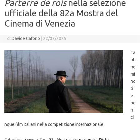
Parterre de rois
nella selezione
ufficiale della 82a Mostra del
Cinema di Venezia
di
Davide Caforio
|
22/07/2025
Ta
nti
no
mi
no
ti
e
be
n
ci
nque film italiani nella competizione internazionale
Categoria:
cinema
Tag:
82a Mostra Internazionale d'Arte