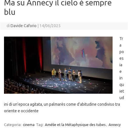
Ma su Annecy il cielo è sempre
blu
di
Davide Caforio
|
14/06/2025
Tr
a
po
es
ia
e
in
qu
iet
ud
ini di un’epoca agitata, un palmarès come d’abitudine condiviso tra
oriente e occidente
Categoria:
cinema
Tag:
Amélie et la Métaphysique des tubes
,
Annecy