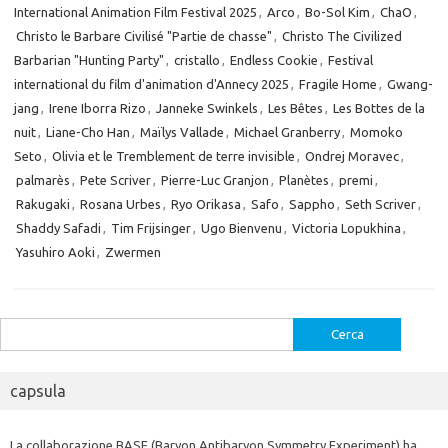
International Animation Film Festival 2025
,
Arco
,
Bo-Sol Kim
,
ChaO
,
Christo le Barbare Civilisé "Partie de chasse"
,
Christo The Civilized
Barbarian "Hunting Party"
,
cristallo
,
Endless Cookie
,
Festival
international du film d'animation d'Annecy 2025
,
Fragile Home
,
Gwang-
jang
,
Irene Iborra Rizo
,
Janneke Swinkels
,
Les Bêtes
,
Les Bottes de la
nuit
,
Liane-Cho Han
,
Maïlys Vallade
,
Michael Granberry
,
Momoko
Seto
,
Olivia et le Tremblement de terre invisible
,
Ondrej Moravec
,
palmarès
,
Pete Scriver
,
Pierre-Luc Granjon
,
Planètes
,
premi
,
Rakugaki
,
Rosana Urbes
,
Ryo Orikasa
,
Safo
,
Sappho
,
Seth Scriver
,
Shaddy Safadi
,
Tim Frijsinger
,
Ugo Bienvenu
,
Victoria Lopukhina
,
Yasuhiro Aoki
,
Zwermen
Ricerca
per:
capsula
La collaborazione BASE (Baryon Antibaryon Symmetry Experiment) ha