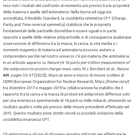
reso noti i risultati del confronto al momento più preciso tra le proprietà
della materia e quelle dell'antimateria. Nella teoria ad oggi più
accreditata, il Modello Standard, la cosiddetta simmetria CPT (Charge,
Parity and Time reversal symmetry) stabilisce che le proprietà
fondamentali delle particelle dovrebbero essere uguali e in parte
opposte a quelle delle relative antiparticelle, e di conseguenza qualunque
osservazione di differenza tra la massa, la carica, la vita media o i
momenti magnetici di materia ed antimateria possono aiutare a
comprendere perché nel nostro universo c'è più materia che antimateria.
In un articolo apparso su
Nature
(
A 16-parts-per-trillion measurement of
the antiproton-to-proton charge–mass ratio
, M.J. Borchert et al.,
Nature
601
, pages 53–57 [2022]), dopo un anno e mezzo di misure svoltesi al
CERN (European Organization for Nuclear Research, https://home.cern/)
tra dicembre 2017 e maggio 2019 la collaborazione ha stabilito che il
rapporto tra la carica e la massa di protoni ed antiprotoni differisce solo
per una incertezza sperimentale di 16 parti su mille miliardi, ottenendo un
risultato quattro volte più preciso delle misure precedenti effettuate nel
2015. Questo risultato pone stretti vincoli su possibili violazioni della
cosiddetta invarianza CPT.
Gli antiprotoni e gli ioni di idrogeno negativi utilizzati per effettuare le