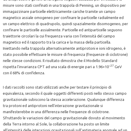
misure sono stati confinati in una trappola di Penning, un dispositivo per
immagazzinare particelle elettricamente cariche tramite un campo
magnetico assiale omogeneo per confinare le particelle radialmente ed
un campo elettrico di quadrupolo, quindi spazialmente disomogeneo, per
confinare le particelle assialmente. Particelle ed antiparticelle seguono
traiettorie circolari la cui frequenza varia con l'intensità del campo
magnetico ed il rapporto tra la carica e la massa della particella.
Iniettando nella trappola alternativamente antiprotoni e ioni idrogeno, è
stato possibile effettuare le misure di frequenza (frequenze di ciclotrone)
nelle stesse condizioni. Il risultato dimostra che il Modello Standard
–27
rispetta l'invarianza CPT ad una scala di energie pari a 1.96×10
GeV
con il 68% di confidenza.
I dati raccolti sono stati utilizzati anche per testare il principio di
equivalenza, secondo il quale oggetti differenti posti nello stesso campo
gravitazionale subiscono la stessa accelerazione. Qualunque differenza
tra protoni ed antiprotoni nell'interazione gravitazionale si
manifesterebbe in una differenza nelle frequenze di ciclotrone.
Sfruttando le variazioni del campo gravitazionale dovuto al movimento
della Terra intorno al Sole, la collaborazione ha posto un limite
all'intensità delle interazioni gravitazionali sull'antimateria anomale ad un