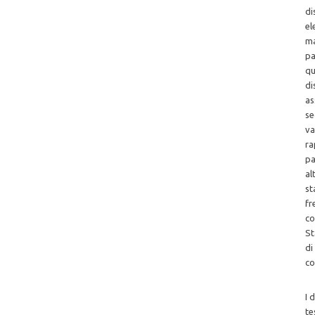
di
el
ma
pa
qu
di
as
se
va
ra
pa
al
st
fr
co
St
di
co
I 
te