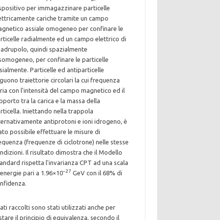
spositivo per immagazzinare particelle
ettricamente cariche tramite un campo
gnetico assiale omogeneo per confinare le
rticelle radialmente ed un campo elettrico di
adrupolo, quindi spazialmente
somogeneo, per confinare le particelle
sialmente. Particelle ed antiparticelle
guono traiettorie circolari la cui frequenza
ria con l'intensità del campo magnetico ed il
pporto tra la carica e la massa della
rticella. Iniettando nella trappola
ternativamente antiprotoni e ioni idrogeno, è
ato possibile effettuare le misure di
equenza (frequenze di ciclotrone) nelle stesse
ndizioni. Il risultato dimostra che il Modello
andard rispetta l'invarianza CPT ad una scala
–27
 energie pari a 1.96×10
GeV con il 68% di
nfidenza.
dati raccolti sono stati utilizzati anche per
stare il principio di equivalenza, secondo il