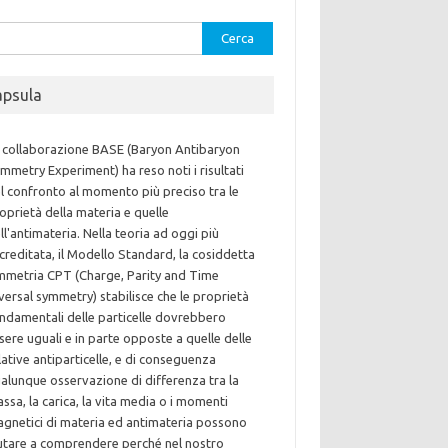
rca
apsula
 collaborazione BASE (Baryon Antibaryon
mmetry Experiment) ha reso noti i risultati
l confronto al momento più preciso tra le
oprietà della materia e quelle
ll'antimateria. Nella teoria ad oggi più
creditata, il Modello Standard, la cosiddetta
mmetria CPT (Charge, Parity and Time
versal symmetry) stabilisce che le proprietà
ndamentali delle particelle dovrebbero
sere uguali e in parte opposte a quelle delle
lative antiparticelle, e di conseguenza
alunque osservazione di differenza tra la
ssa, la carica, la vita media o i momenti
gnetici di materia ed antimateria possono
utare a comprendere perché nel nostro