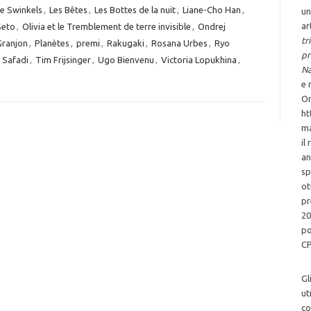
e Swinkels
,
Les Bêtes
,
Les Bottes de la nuit
,
Liane-Cho Han
,
un
ar
eto
,
Olivia et le Tremblement de terre invisible
,
Ondrej
tr
Granjon
,
Planètes
,
premi
,
Rakugaki
,
Rosana Urbes
,
Ryo
pr
 Safadi
,
Tim Frijsinger
,
Ugo Bienvenu
,
Victoria Lopukhina
,
Na
e 
Or
ht
ma
il
an
sp
ot
pr
20
po
CP
Gl
ut
co