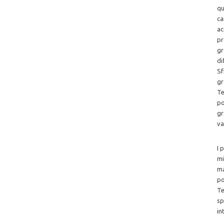
qu
ca
ac
pr
gr
di
Sf
gr
Te
po
gr
va
I 
mi
ma
po
Te
sp
in