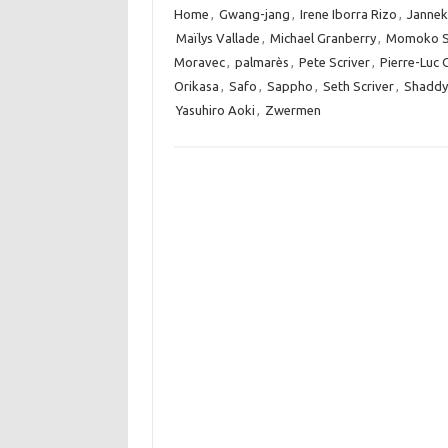
Home
,
Gwang-jang
,
Irene Iborra Rizo
,
Jannek
Maïlys Vallade
,
Michael Granberry
,
Momoko S
Moravec
,
palmarès
,
Pete Scriver
,
Pierre-Luc 
Orikasa
,
Safo
,
Sappho
,
Seth Scriver
,
Shaddy
Yasuhiro Aoki
,
Zwermen