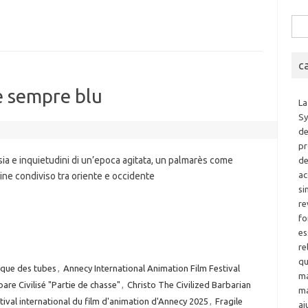
Rice
per:
c
è sempre blu
La
Sy
de
pr
ia e inquietudini di un’epoca agitata, un palmarès come
de
ac
ine condiviso tra oriente e occidente
si
re
fo
es
re
qu
ique des tubes
,
Annecy International Animation Film Festival
ma
bare Civilisé "Partie de chasse"
,
Christo The Civilized Barbarian
ma
tival international du film d'animation d'Annecy 2025
,
Fragile
ai