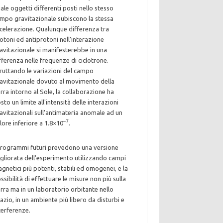
ale oggetti differenti posti nello stesso
mpo gravitazionale subiscono la stessa
celerazione. Qualunque differenza tra
otoni ed antiprotoni nell'interazione
avitazionale si manifesterebbe in una
fferenza nelle frequenze di ciclotrone.
ruttando le variazioni del campo
avitazionale dovuto al movimento della
rra intorno al Sole, la collaborazione ha
sto un limite all'intensità delle interazioni
avitazionali sull'antimateria anomale ad un
–7
lore inferiore a 1.8×10
.
programmi futuri prevedono una versione
gliorata dell'esperimento utilizzando campi
gnetici più potenti, stabili ed omogenei, e la
ssibilità di effettuare le misure non più sulla
rra ma in un laboratorio orbitante nello
azio, in un ambiente più libero da disturbi e
terferenze.