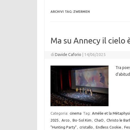
ARCHIVI TAG:
ZWERMEN
Ma su Annecy il cielo 
di
Davide Caforio
|
14/06/2025
Tra poes
d’abitud
Categoria:
cinema
Tag:
Amélie et la Métaphys
2025
,
Arco
,
Bo-Sol Kim
,
ChaO
,
Christo le Bar
"Hunting Party"
,
cristallo
,
Endless Cookie
,
Fes